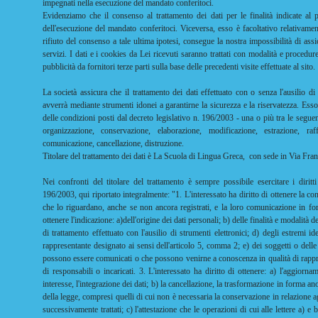
impegnati nella esecuzione del mandato conferitoci.
Evidenziamo che il consenso al trattamento dei dati per le finalità indicate al p
dell'esecuzione del mandato conferitoci. Viceversa, esso è facoltativo relativament
rifiuto del consenso a tale ultima ipotesi, consegue la nostra impossibilità di ass
servizi. I dati e i cookies da Lei ricevuti saranno trattati con modalità e procedur
pubblicità da fornitori terze parti sulla base delle precedenti visite effettuate al sito.
La società assicura che il trattamento dei dati effettuato con o senza l'ausilio d
avverrà mediante strumenti idonei a garantirne la sicurezza e la riservatezza. Esso
delle condizioni posti dal decreto legislativo n. 196/2003 - una o più tra le seguent
organizzazione, conservazione, elaborazione, modificazione, estrazione, raff
comunicazione, cancellazione, distruzione.
Titolare del trattamento dei dati è La Scuola di Lingua Greca, con sede in Via Fra
Nei confronti del titolare del trattamento è sempre possibile esercitare i diritti
196/2003, qui riportato integralmente: "1. L'interessato ha diritto di ottenere la c
che lo riguardano, anche se non ancora registrati, e la loro comunicazione in forma
ottenere l'indicazione: a)dell'origine dei dati personali; b) delle finalità e modalità d
di trattamento effettuato con l'ausilio di strumenti elettronici; d) degli estremi ide
rappresentante designato ai sensi dell'articolo 5, comma 2; e) dei soggetti o delle 
possono essere comunicati o che possono venirne a conoscenza in qualità di rappres
di responsabili o incaricati. 3. L'interessato ha diritto di ottenere: a) l'aggiorn
interesse, l'integrazione dei dati; b) la cancellazione, la trasformazione in forma ano
della legge, compresi quelli di cui non è necessaria la conservazione in relazione agl
successivamente trattati; c) l'attestazione che le operazioni di cui alle lettere a) 