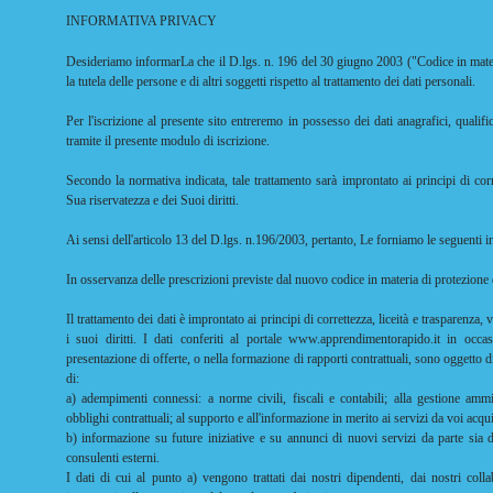
INFORMATIVA PRIVACY
Desideriamo informarLa che il D.lgs. n. 196 del 30 giugno 2003 ("Codice in materi
la tutela delle persone e di altri soggetti rispetto al trattamento dei dati personali.
Per l'iscrizione al presente sito entreremo in possesso dei dati anagrafici, qualifi
tramite il presente modulo di iscrizione.
Secondo la normativa indicata, tale trattamento sarà improntato ai principi di corre
Sua riservatezza e dei Suoi diritti.
Ai sensi dell'articolo 13 del D.lgs. n.196/2003, pertanto, Le forniamo le seguenti 
In osservanza delle prescrizioni previste dal nuovo codice in materia di protezione
Il trattamento dei dati è improntato ai principi di correttezza, liceità e trasparenza,
i suoi diritti. I dati conferiti al portale www.apprendimentorapido.it in occasio
presentazione di offerte, o nella formazione di rapporti contrattuali, sono oggetto di
di:
a) adempimenti connessi: a norme civili, fiscali e contabili; alla gestione ammin
obblighi contrattuali; al supporto e all'informazione in merito ai servizi da voi acqui
b) informazione su future iniziative e su annunci di nuovi servizi da parte sia d
consulenti esterni.
I dati di cui al punto a) vengono trattati dai nostri dipendenti, dai nostri colla