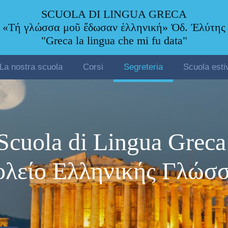
SCUOLA DI LINGUA GRECA
«Τή γλώσσα μοῦ ἔδωσαν ἑλληνική» Ὀδ. Ἐλύτης
"Greca la lingua che mi fu data"
La nostra scuola
Corsi
Segreteria
Scuola esti
Scuola di Lingua Greca
ολείο Ελληνικής Γλώσ