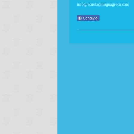
info@scuoladilinguagreca.com
Condividi