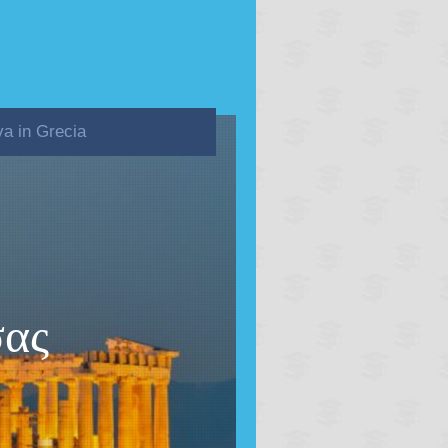
va in Grecia
σας