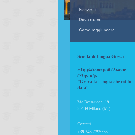
Iscrizioni
Dove siamo
Come raggiungerci
Scuola di Lingua Greca
«Τή γλώσσα μοῦ ἔδωσαν
ἑλληνική»
"Greca la Lingua che mi fu
data"
Via Bessarione, 19
20139 Milano (MI)
Contatti
+39 348 7295538