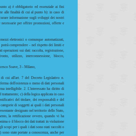
unto a) è obbligatorio ed essenziale ai fini
e alle finalità di cui al punto b): in caso di
icurare informazione sugli sviluppi dei nostri
e necessarie per offrire promozioni, offerte e
i mezzi elettronici o comunque automatizzati,
 potrà comprendere - nel rispetto dei limiti e
i operazioni sui dati: raccolta, registrazione,
ronto, utilizzo, interconnessione, blocco,
ncesco Soave, 3 - Milano,
 di cui all'art. 7 del Decreto Legislativo n.
onferma dell'esistenza o meno di dati personali
 intelligibile. 2. L'interessato ha diritto di
el trattamento; c) della logica applicata in caso
ntificativi del titolare, dei responsabili e del
categorie di soggetti ai quali i dati personali
entante designato nel territorio dello Stato,
amento, la rettificazione ovvero, quando vi ha
nima o il blocco dei dati trattati in violazione
i scopi per i quali i dati sono stati raccolti o
e b) sono state portate a conoscenza, anche per